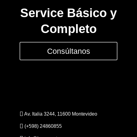
DEPORTES
Service Básico y
FITNESS
Completo
JUGUETES
Consúltanos
Sobre Nosotros
Contacto
Av. Italia 3244, 11600 Montevideo
(+598) 24860855