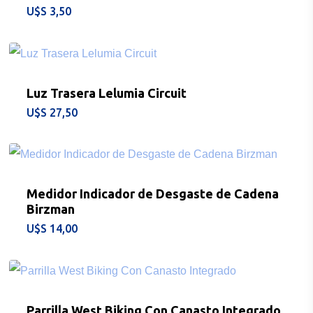
BICICLETAS
$
3,50
EQUIPAMIEN
INDUMENTAR
Luz Trasera Lelumia Circuit
DEPORTES
$
27,50
FITNESS
JUGUETES
Medidor Indicador de Desgaste de Cadena
Birzman
$
14,00
Sobre Nosotros
Contacto
Parrilla West Biking Con Canasto Integrado