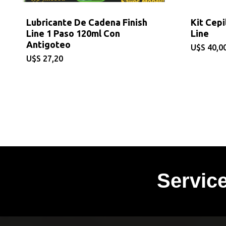
Lubricante De Cadena Finish
Kit Cepi
Line 1 Paso 120ml Con
Line
Antigoteo
$
40,0
$
27,20
Servic