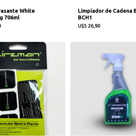
asante White
Limpiador de Cadena B
ng 706ml
BCH1
0
$
26,90