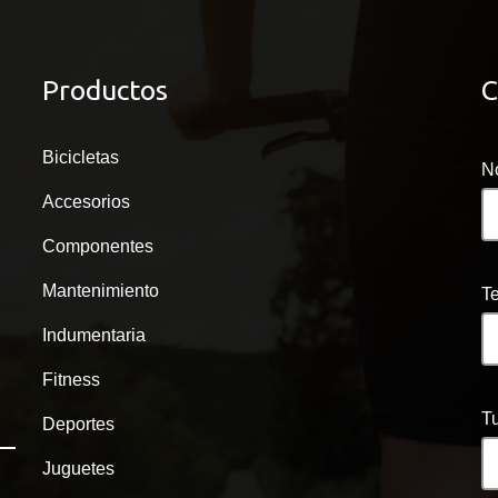
Productos
C
Bicicletas
N
Accesorios
Componentes
Mantenimiento
T
Indumentaria
Fitness
Tu
Deportes
Juguetes