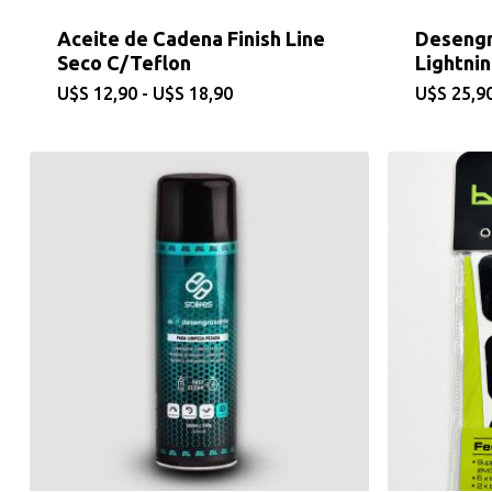
Aceite de Cadena Finish Line
Desengr
Seco C/Teflon
Lightni
Rango
$
12,90
-
$
18,90
$
25,9
de
precios:
desde
$12,90
hasta
$18,90