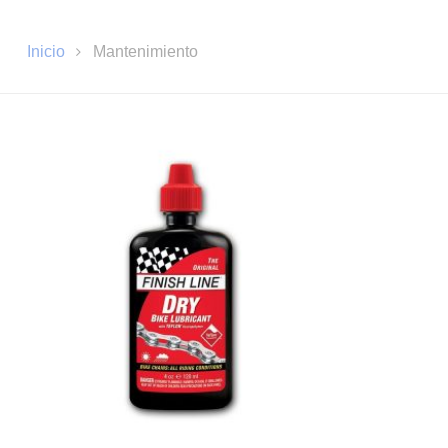
Inicio
Mantenimiento
Pulsa enter para buscar o ESC para cerrar