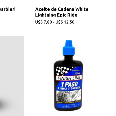
arbieri
Aceite de Cadena White
Lightning Epic Ride
Rango
$
7,80
-
$
12,50
de
precios:
desde
$7,80
hasta
$12,50