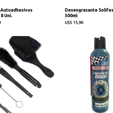
 Autoadhesivos
Desengrasante Solifes
8 Uni.
500ml
0
$
15,90