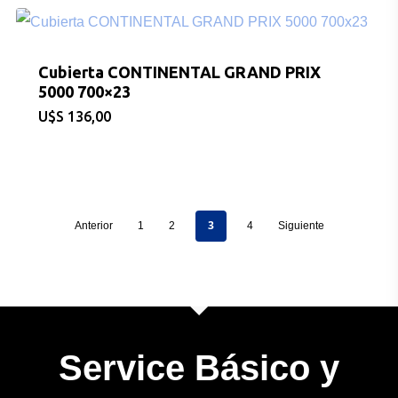
BICICLETAS
Cubierta CONTINENTAL GRAND PRIX
5000 700×23
EQUIPAMIEN
$
136,00
INDUMENTAR
DEPORTES
3
Anterior
1
2
4
Siguiente
FITNESS
JUGUETES
Sobre Nosotros
Service Básico y
Contacto