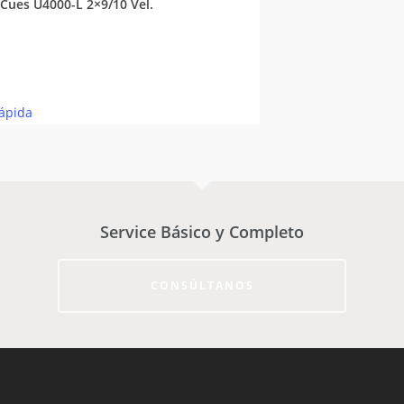
Cues U4000-L 2×9/10 Vel.
Rápida
Service Básico y Completo
CONSÚLTANOS