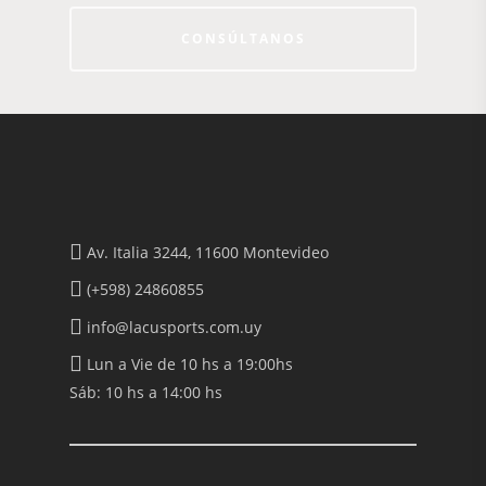
CONSÚLTANOS
Av. Italia 3244, 11600 Montevideo
(+598) 24860855
info@lacusports.com.uy
CONSULTAS AL: 092 860 8
Lun a Vie de 10 hs a 19:00hs
2486 0855
Sáb: 10 hs a 14:00 hs
BICICLETAS