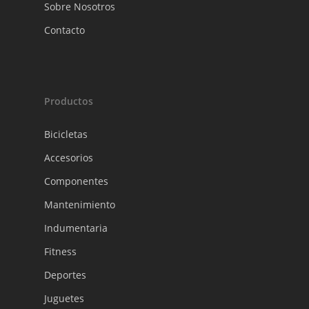
EQUIPAMIENTO
Sobre Nosotros
INDUMENTARIA
Contacto
DEPORTES
FITNESS
Productos
JUGUETES
Bicicletas
Sobre Nosotros
Accesorios
Contacto
Componentes
Mantenimiento
Indumentaria
Fitness
Deportes
Juguetes