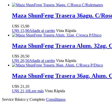
Maza ShunFeng Trasera 36agu. C/Ros
$
15,90
$
15,90
Añadir al carrito
Vista Rápida
Maza ShunFeng Trasera Alum. 32ag. C
$
20,50
$
20,50
Añadir al carrito
Vista Rápida
Maza ShunFeng Trasera 36ag. Alum. C
$
21,10
$
21,10
Leer más
Vista Rápida
Service Básico y Completo
Consúltanos