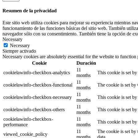
Resumen de la privacidad
Este sitio web utiliza cookies para mejorar su experiencia mientras na
funcionamiento de las funciones básicas del sitio web. También utiliz
navegador sólo con su consentimiento. También tiene la opción de excl
Necessary
Necessary
Siempre activado
Necessary cookies are absolutely essential for the website to function
Cookie
Duración
11
cookielawinfo-checkbox-analytics
This cookie is set b
months
11
cookielawinfo-checkbox-functional
The cookie is set by
months
11
cookielawinfo-checkbox-necessary
This cookie is set b
months
11
cookielawinfo-checkbox-others
This cookie is set b
months
cookielawinfo-checkbox-
11
This cookie is set b
performance
months
11
The cookie is set by
viewed_cookie_policy
months
data.