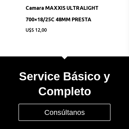
Camara MAXXIS ULTRALIGHT
700×18/25C 48MM PRESTA
$
12,00
CONSULTAS AL: 092 86
Service Básico y
/ 2486 0855
Completo
BICICLETAS
EQUIPAMIEN
Consúltanos
INDUMENTAR