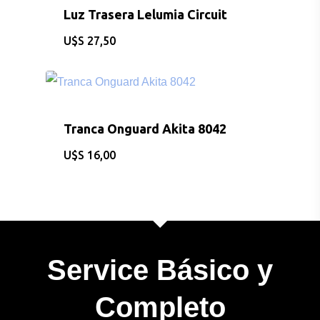
Luz Trasera Lelumia Circuit
BICICLETAS
$
27,50
EQUIPAMIEN
INDUMENTAR
Tranca Onguard Akita 8042
DEPORTES
$
16,00
FITNESS
JUGUETES
Sobre Nosotros
Service Básico y
Contacto
Completo