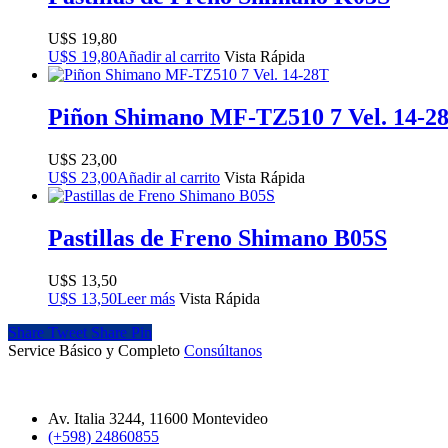
$
19,80
$
19,80
Añadir al carrito
Vista Rápida
Piñon Shimano MF-TZ510 7 Vel. 14-2
$
23,00
$
23,00
Añadir al carrito
Vista Rápida
Pastillas de Freno Shimano B05S
$
13,50
$
13,50
Leer más
Vista Rápida
Share
Tweet
Share
Pin
Service Básico y Completo
Consúltanos
Av. Italia 3244, 11600 Montevideo
(+598) 24860855