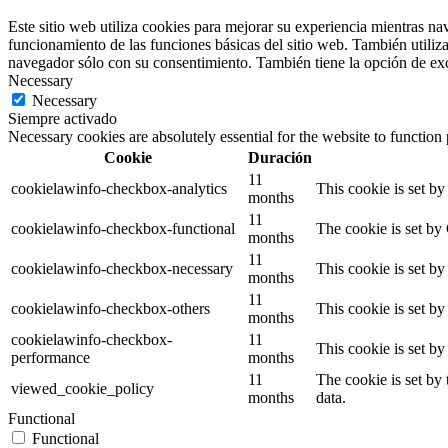
Este sitio web utiliza cookies para mejorar su experiencia mientras na
funcionamiento de las funciones básicas del sitio web. También utiliz
navegador sólo con su consentimiento. También tiene la opción de excl
Necessary
Necessary
Siempre activado
Necessary cookies are absolutely essential for the website to function
Cookie
Duración
11
cookielawinfo-checkbox-analytics
This cookie is set b
months
11
cookielawinfo-checkbox-functional
The cookie is set by
months
11
cookielawinfo-checkbox-necessary
This cookie is set b
months
11
cookielawinfo-checkbox-others
This cookie is set b
months
cookielawinfo-checkbox-
11
This cookie is set b
performance
months
11
The cookie is set by
viewed_cookie_policy
months
data.
Functional
Functional