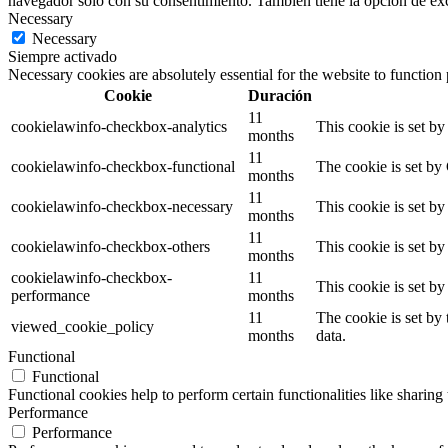
navegador sólo con su consentimiento. También tiene la opción de excl
Necessary
Necessary
Siempre activado
Necessary cookies are absolutely essential for the website to function
Cookie
Duración
11
cookielawinfo-checkbox-analytics
This cookie is set b
months
11
cookielawinfo-checkbox-functional
The cookie is set by
months
11
cookielawinfo-checkbox-necessary
This cookie is set b
months
11
cookielawinfo-checkbox-others
This cookie is set b
months
cookielawinfo-checkbox-
11
This cookie is set b
performance
months
11
The cookie is set by
viewed_cookie_policy
months
data.
Functional
Functional
Functional cookies help to perform certain functionalities like sharing 
Performance
Performance