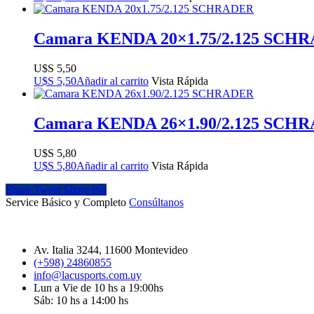
Camara KENDA 20×1.75/2.125 SCH
$
5,50
$
5,50
Añadir al carrito
Vista Rápida
Camara KENDA 26×1.90/2.125 SCH
$
5,80
$
5,80
Añadir al carrito
Vista Rápida
Share
Tweet
Share
Pin
Service Básico y Completo
Consúltanos
Av. Italia 3244, 11600 Montevideo
(+598) 24860855
info@lacusports.com.uy
Lun a Vie de 10 hs a 19:00hs
Sáb: 10 hs a 14:00 hs