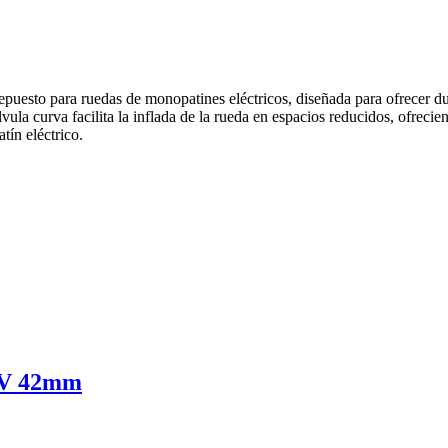
esto para ruedas de monopatines eléctricos, diseñada para ofrecer dur
ula curva facilita la inflada de la rueda en espacios reducidos, ofreci
tín eléctrico.
 FV 42mm