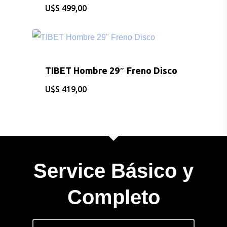
$
499,00
BICICLETAS
EQUIPAMIEN
TIBET Hombre 29″ Freno Disco
INDUMENTAR
$
419,00
DEPORTES
FITNESS
JUGUETES
Service Básico y
Sobre Nosotros
Completo
Contacto