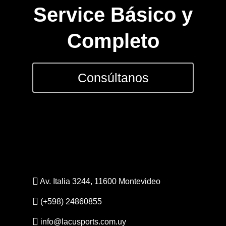
Service Básico y
Contacto
Completo
Consúltanos
Av. Italia 3244, 11600 Montevideo
(+598) 24860855
info@lacusports.com.uy