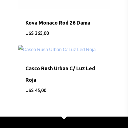
CONSULTAS AL: 092 86
/ 2486 0855
Kova Monaco Rod 26 Dama
BICICLETAS
$
365,00
EQUIPAMIEN
INDUMENTAR
Casco Rush Urban C/ Luz Led
DEPORTES
Roja
FITNESS
$
45,00
JUGUETES
Sobre Nosotros