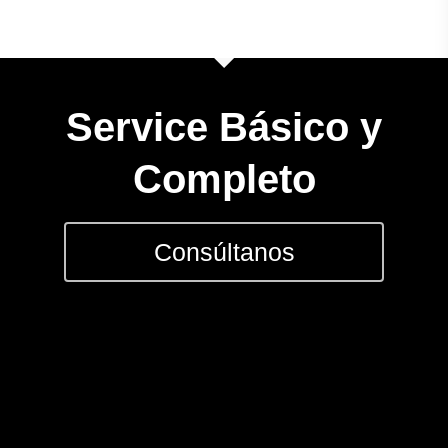
CONSULTAS AL: 092 86
/ 2486 0855
Service Básico y
BICICLETAS
Completo
EQUIPAMIEN
Consúltanos
INDUMENTAR
DEPORTES
FITNESS
JUGUETES