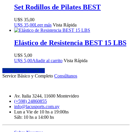
Set Rodillos de Pilates BEST
$
35,00
$
35,00
Leer más
Vista Rápida
Elástico de Resistencia BEST 15 LBS
$
5,00
$
5,00
Añadir al carrito
Vista Rápida
Share
Tweet
Share
Pin
Service Básico y Completo
Consúltanos
Av. Italia 3244, 11600 Montevideo
(+598) 24860855
info@lacusports.com.uy
Lun a Vie de 10 hs a 19:00hs
Sáb: 10 hs a 14:00 hs