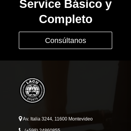
EQUIPAMIEN
Service Básico y
INDUMENTAR
Completo
DEPORTES
Consúltanos
FITNESS
JUGUETES
Sobre Nosotros
Contacto
Av. Italia 3244, 11600 Montevideo
(+598) 24860855