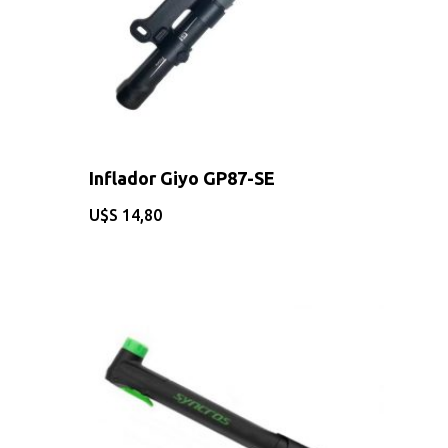
CONSULTAS AL: 092 86
/ 2486 0855
BICICLETAS
Inflador Giyo GP87-SE
EQUIPAMIEN
$
14,80
INDUMENTAR
DEPORTES
FITNESS
JUGUETES