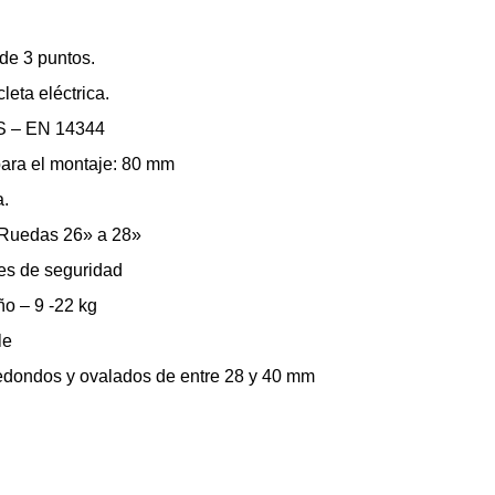
de 3 puntos.
leta eléctrica.
S – EN 14344
ara el montaje: 80 mm
a.
 Ruedas 26» a 28»
tes de seguridad
o – 9 -22 kg
le
edondos y ovalados de entre 28 y 40 mm