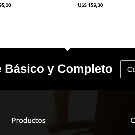
95,00
$
159,00
e Básico y Completo
Co
Productos
C