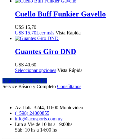
Cuello Buff Funkier Gavello
$
15,70
$
15,70
Leer más
Vista Rápida
Guantes Giro DND
$
40,60
Seleccionar opciones
Vista Rápida
Share
Tweet
Share
Pin
Service Básico y Completo
Consúltanos
Av. Italia 3244, 11600 Montevideo
(+598) 24860855
info@lacusports.com.uy
Lun a Vie de 10 hs a 19:00hs
Sáb: 10 hs a 14:00 hs