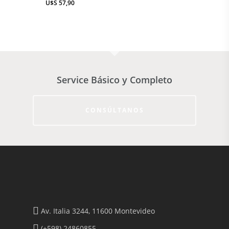
$
57,90
FITNESS
JUGUETES
Sobre Nosotros
Contacto
Service Básico y Completo
CONSÚLTANOS
Av. Italia 3244, 11600 Montevideo
(+598) 24860855