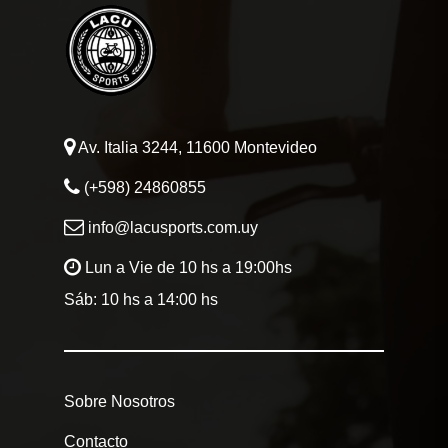
/ 2486 0855
BICICLETAS
EQUIPAMIEN
Av. Italia 3244, 11600 Montevideo
INDUMENTAR
(+598) 24860855
info@lacusports.com.uy
DEPORTES
Lun a Vie de 10 hs a 19:00hs
FITNESS
Sáb: 10 hs a 14:00 hs
JUGUETES
Sobre Nosotros
Sobre Nosotros
Contacto
Contacto