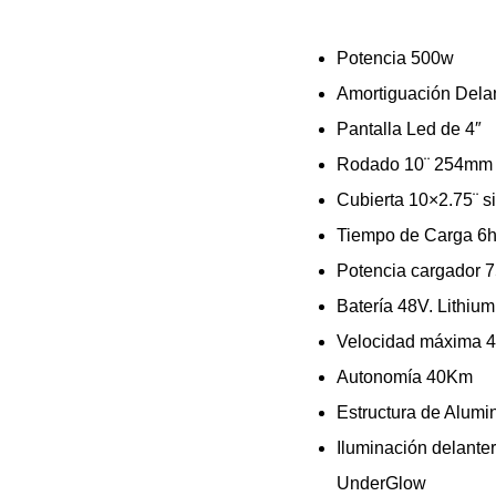
Potencia 500w
Amortiguación Delan
Pantalla Led de 4″
Rodado 10¨ 254mm
Cubierta 10×2.75¨ s
Tiempo de Carga 6h
Potencia cargador 
Batería 48V. Lithiu
Velocidad máxima 
Autonomía 40Km
Estructura de Alumin
Iluminación delanter
UnderGlow