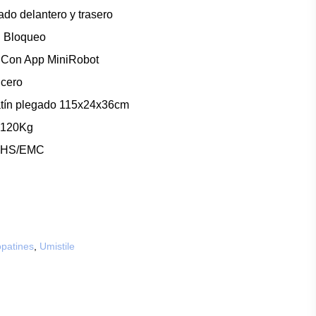
ado delantero y trasero
 Bloqueo
 Con App MiniRobot
cero
tín plegado 115x24x36cm
 120Kg
ROHS/EMC
patines
,
Umistile