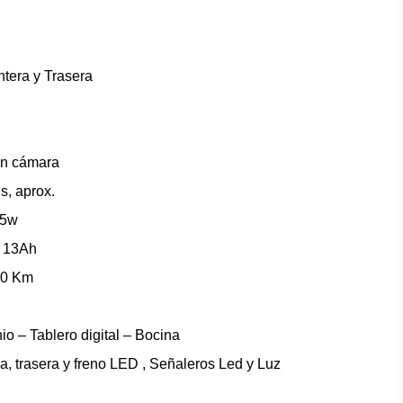
tera y Trasera
in cámara
s, aprox.
75w
m 13Ah
40 Km
io – Tablero digital – Bocina
a, trasera y freno LED , Señaleros Led y Luz