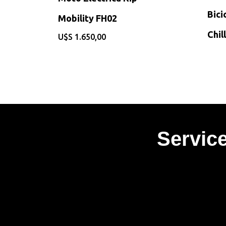
Bici
Mobility FH02
Chil
$
1.650,00
Servic