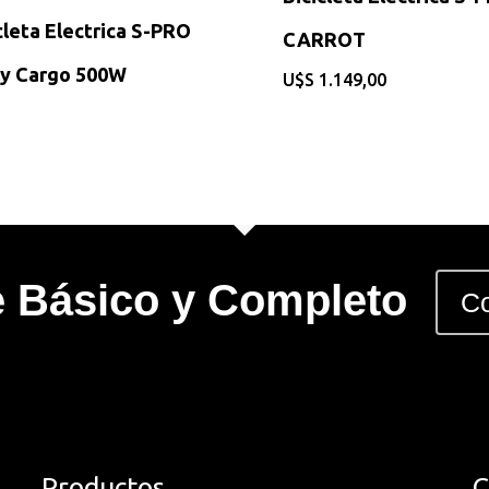
cleta Electrica S-PRO
CARROT
ly Cargo 500W
$
1.149,00
e Básico y Completo
Co
Productos
C