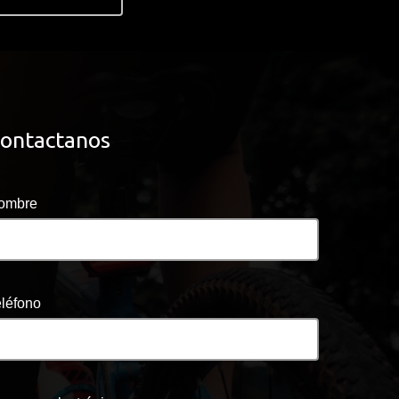
ontactanos
ombre
eléfono