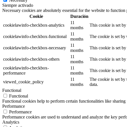
Necessary
Siempre activado
Necessary cookies are absolutely essential for the website to function
Cookie
Duración
11
cookielawinfo-checkbox-analytics
This cookie is set b
months
11
cookielawinfo-checkbox-functional
The cookie is set by
months
11
cookielawinfo-checkbox-necessary
This cookie is set b
months
11
cookielawinfo-checkbox-others
This cookie is set b
months
cookielawinfo-checkbox-
11
This cookie is set b
performance
months
11
The cookie is set by
viewed_cookie_policy
months
data.
Functional
Functional
Functional cookies help to perform certain functionalities like sharing 
Performance
Performance
Performance cookies are used to understand and analyze the key perfor
Analytics