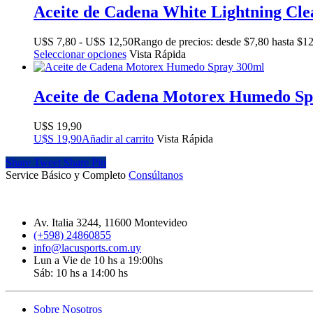
Aceite de Cadena White Lightning Cle
$
7,80
-
$
12,50
Rango de precios: desde $7,80 hasta $1
Seleccionar opciones
Vista Rápida
Aceite de Cadena Motorex Humedo Sp
$
19,90
$
19,90
Añadir al carrito
Vista Rápida
Share
Tweet
Share
Pin
Service Básico y Completo
Consúltanos
Av. Italia 3244, 11600 Montevideo
(+598) 24860855
info@lacusports.com.uy
Lun a Vie de 10 hs a 19:00hs
Sáb: 10 hs a 14:00 hs
Sobre Nosotros