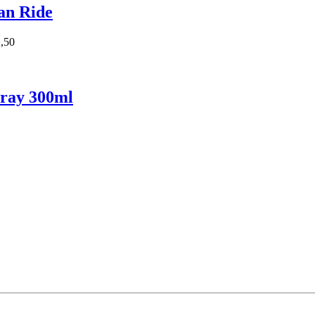
an Ride
2,50
ray 300ml