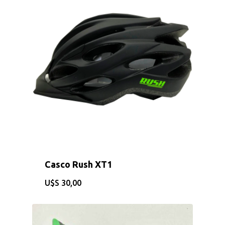
Casco Rush XT1
CONSULTAS AL: 092 86
/ 2486 0855
$
30,00
BICICLETAS