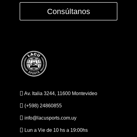
Consúltanos
CONSULTAS AL: 092 86
/ 2486 0855
BICICLETAS
EQUIPAMIEN
INDUMENTAR
Av. Italia 3244, 11600 Montevideo
DEPORTES
(+598) 24860855
FITNESS
info@lacusports.com.uy
JUGUETES
Lun a Vie de 10 hs a 19:00hs