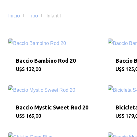
Pulsa enter para buscar o ESC para cerrar
Inicio
Tipo
Infantil
Baccio Bambino Rod 20
Baccio 
$
132,00
$
125,
Baccio Mystic Sweet Rod 20
Biciclet
$
169,00
$
179,