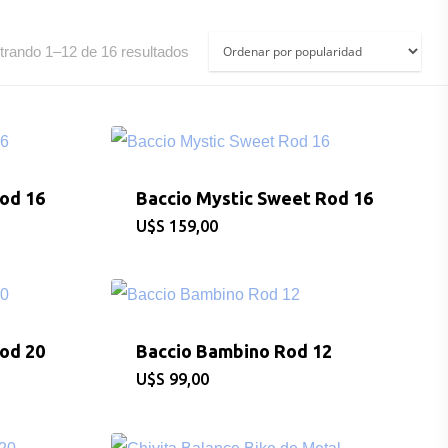
Ordenado
rando 1–12 de 16 resultados
por
popularidad
od 16
Baccio Mystic Sweet Rod 16
$
159,00
od 20
Baccio Bambino Rod 12
$
99,00