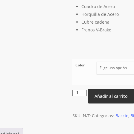
Cuadro de Acero
Horquilla de Acero
Cubre cadena
Frenos V-Brake
Color
Baccio
Añadir al carrito
Bambino
Rod
20
SKU:
N/D
Categorías:
Baccio
,
B
cantidad