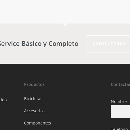
Service Básico y Completo
CONSÚLTANOS
Productos
Contacta
Bicicletas
ideo
Nombre
Accesorios
Componentes
Teléfono