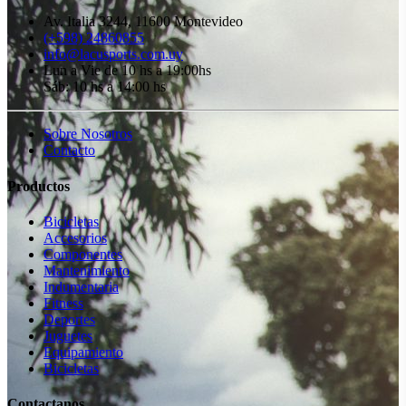
Av. Italia 3244, 11600 Montevideo
(+598) 24860855
info@lacusports.com.uy
Lun a Vie de 10 hs a 19:00hs
Sáb: 10 hs a 14:00 hs
Sobre Nosotros
Contacto
Productos
Bicicletas
Accesorios
Componentes
Mantenimiento
Indumentaria
Fitness
Deportes
Juguetes
Equipamiento
Bicicletas
Contactanos