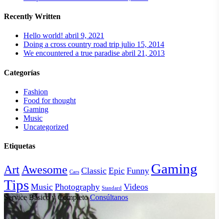
Recently Written
Hello world!
abril 9, 2021
Doing a cross country road trip
julio 15, 2014
We encountered a true paradise
abril 21, 2013
Categorías
Fashion
Food for thought
Gaming
Music
Uncategorized
Etiquetas
Gaming
Art
Awesome
Classic
Epic
Funny
Cars
Tips
Music
Photography
Videos
Standard
Service Básico y Completo
Consúltanos