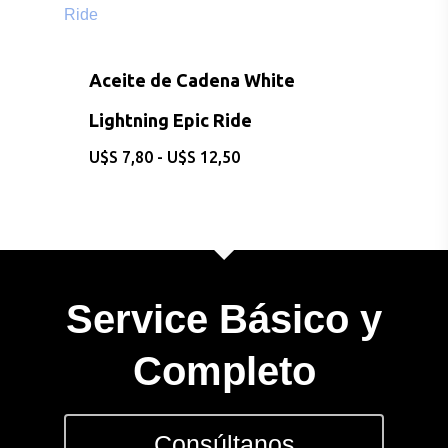
hasta
Contacto
$17,90
Aceite de Cadena White
Lightning Epic Ride
Rango
$
7,80
-
$
12,50
de
precios:
desde
$7,80
hasta
$12,50
Service Básico y
Completo
Consúltanos