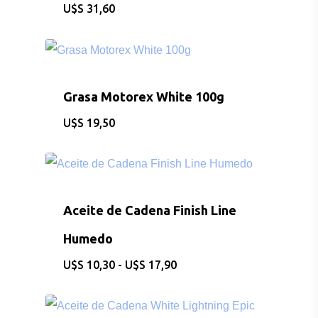
CONSULTAS AL: 092 86
$
31,60
/ 2486 0855
BICICLETAS
Grasa Motorex White 100g
EQUIPAMIEN
$
19,50
INDUMENTAR
DEPORTES
Aceite de Cadena Finish Line
FITNESS
Humedo
JUGUETES
Rango
$
10,30
-
$
17,90
de
precios:
desde
Sobre Nosotros
$10,30