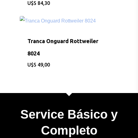
$
84,30
Tranca Onguard Rottweiler
8024
$
49,00
CONSULTAS AL: 092 86
/ 2486 0855
BICICLETAS
Service Básico y
EQUIPAMIEN
Completo