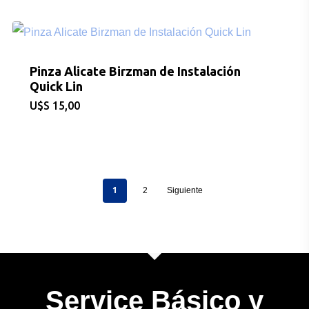
BICICLETAS
Pinza Alicate Birzman de Instalación
EQUIPAMIEN
Quick Lin
$
15,00
INDUMENTAR
DEPORTES
FITNESS
1
2
Siguiente
JUGUETES
Sobre Nosotros
Service Básico y
Contacto