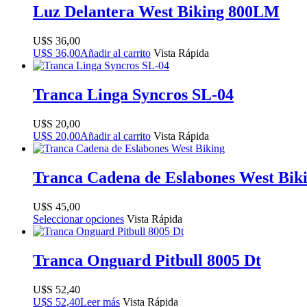
Luz Delantera West Biking 800LM
$
36,00
$
36,00
Añadir al carrito
Vista Rápida
Tranca Linga Syncros SL-04
$
20,00
$
20,00
Añadir al carrito
Vista Rápida
Tranca Cadena de Eslabones West Bik
$
45,00
Seleccionar opciones
Vista Rápida
Tranca Onguard Pitbull 8005 Dt
$
52,40
$
52,40
Leer más
Vista Rápida