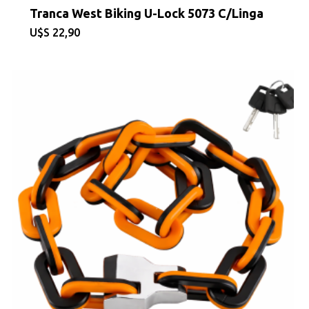
Tranca West Biking U-Lock 5073 C/Linga
BICICLETAS
$
22,90
EQUIPAMIEN
INDUMENTAR
DEPORTES
FITNESS
JUGUETES
Sobre Nosotros
Contacto