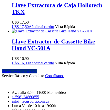
Llave Extractora de Caja Hollotech
TKX
$
17,50
$
17,50
Añadir al carrito
Vista Rápida
Llave Extractor de Cassette Bike
Hand YC-501A
$
16,90
$
16,90
Añadir al carrito
Vista Rápida
Share
Tweet
Share
Pin
Service Básico y Completo
Consúltanos
Av. Italia 3244, 11600 Montevideo
(+598) 24860855
info@lacusports.com.uy
Lun a Vie de 10 hs a 19:00hs