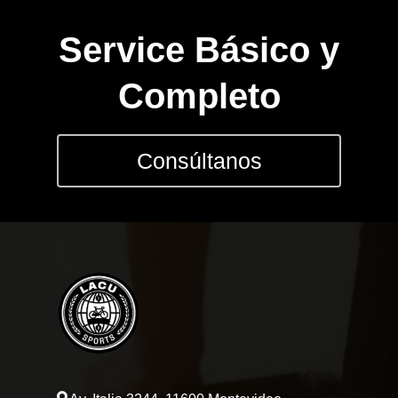
Service Básico y
Completo
CONSULTAS AL: 092 86
/ 2486 0855
Consúltanos
BICICLETAS
EQUIPAMIEN
INDUMENTAR
DEPORTES
FITNESS